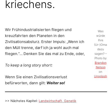
E
kriechens.
c
h
L
t
m
a
n
T
n
u
r
U
Wir Frühindustrialisierten fliegen und
n
Was
o
kreuzfahrten den Planeten in den
würde
c
N
h
Ihre
Zivilisationsabsturz. Erster Impuls: „Wenn ich
g
(Ur-)Oma
e
den Müll trenne, darf ich ja wohl auch mal
T
dazu
r
fliegen.“… Denken Sie das mal zu Ende, oder,
a
sagen? –
d
Photo by
E
e
Brandon
a
To keep a long story short:
u
Nelson
s
R
on
z
u
Wenn Sie einen Zivilisationsverlust
Unsplash
l
G
befürworten, dann gilt:
Weiter so!
a
u
f
A
e
n
.
>> Nächstes Kapitel:
Landwirtschaft, Genetik
N