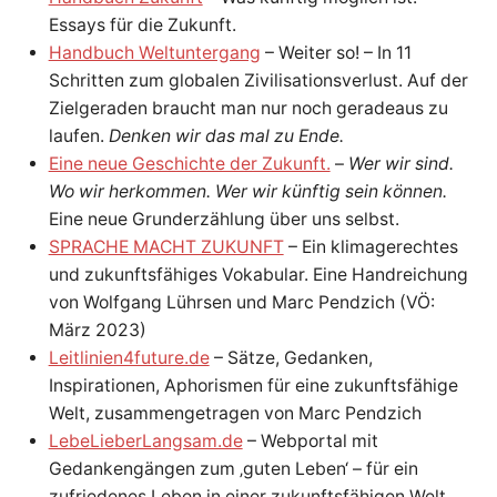
E
u
Essays für die Zukunft.
c
h
Handbuch Weltuntergang
– Weiter so! – In 11
L
t
m
Schritten zum globalen Zivilisationsverlust. Auf der
a
n
T
Zielgeraden braucht man nur noch geradeaus zu
n
u
laufen.
Denken wir das mal zu Ende.
r
U
n
Eine neue Geschichte der Zukunft.
–
Wer wir sind.
o
c
Wo wir herkommen. Wer wir künftig sein können.
N
h
g
Eine neue Grunderzählung über uns selbst.
e
T
r
SPRACHE MACHT ZUKUNFT
– Ein klimagerechtes
a
d
und zukunftsfähiges Vokabular. Eine Handreichung
E
e
a
von Wolfgang Lührsen und Marc Pendzich (VÖ:
u
März 2023)
s
R
z
Leitlinien4future.de
– Sätze, Gedanken,
u
l
G
Inspirationen, Aphorismen für eine zukunftsfähige
a
u
Welt, zusammengetragen von Marc Pendzich
f
A
e
LebeLieberLangsam.de
– Webportal mit
n
.
Gedankengängen zum ‚guten Leben‘ – für ein
N
zufriedenes Leben in einer zukunftsfähigen Welt.