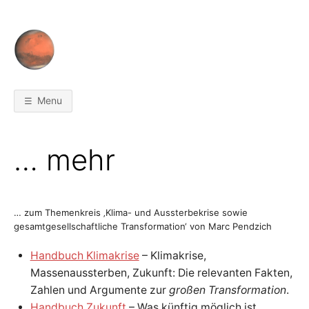
Skip
to
content
H
W
e
i
A
t
e
Menu
r
N
s
o
!
A
D
u
… mehr
f
d
B
e
r
Z
U
i
e
… zum Themenkreis ‚Klima- und Aussterbekrise sowie
l
C
gesamtgesellschaftliche Transformation‘ von Marc Pendzich
g
e
r
a
Handbuch Klimakrise
– Klimakrise,
H
d
e
Massenaussterben, Zukunft: Die relevanten Fakten,
n
W
Zahlen und Argumente zur
großen Transformation
.
b
r
Handbuch Zukunft
– Was künftig möglich ist.
a