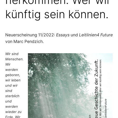
E
u
c
künftig sein können.
h
L
t
m
a
n
T
n
u
r
U
Neuerscheinung 11/2022:
Essays
und
Leitlinien4 Future
n
o
von Marc Pendzich.
c
N
h
g
Wir sind
e
T
r
Menschen.
a
Wir
d
E
e
werden
a
u
geboren,
s
R
wir leben
z
u
und wir
l
G
sind
a
u
sterblich
f
A
und
e
n
werden
.
wieder zu
N
Erde. Wir