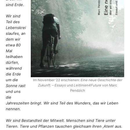
sind Erde
.
G
Wir sind
Teil des
Lebenskrei
slaufes, an
dem wir
etwa 80
Mal
teilhaben
dürfen,
während
die Erde
um die
Im November ’22 erschienen:
Eine neue Geschichte der
Zukunft.
–
Essays
und
Leitlinien4Future
von Marc
Sonne rast
Pendzich
und uns
die
Jahreszeiten bringt. Wir sind Teil des Wunders, das wir Leben
nennen.
Wir sind Bestandteil der Mitwelt. Menschen sind Tiere unter
Tieren. Tiere und Pflanzen tauschen gleichsam ihren ‚Atem‘ aus.